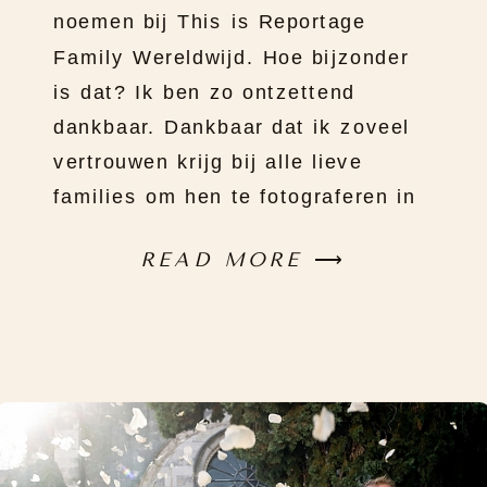
noemen bij This is Reportage
Family Wereldwijd. Hoe bijzonder
is dat? Ik ben zo ontzettend
dankbaar. Dankbaar dat ik zoveel
vertrouwen krijg bij alle lieve
families om hen te fotograferen in
hun eigen vertrouwde omgeving. Ik
READ MORE
⟶
kom zo dichtbij, het is zo intiem.